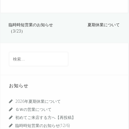
投
臨時時短営業のお知らせ
夏期休業について
（3/23）
稿
ナ
ビ
検
索:
ゲ
ー
シ
お知らせ
ョ
ン
2026年夏期休業について
ＧＷの営業について
初めてご来店する方へ【再投稿】
臨時時短営業のお知らせ(12/6)