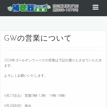
コ
ン
テ
ン
ツ
へ
ス
GWの営業について
キ
ッ
プ
2024年ゴールデンウィークの営業は下記の通りとさせていただき
ます。
よろしくお願いいたします。
4月27日(土) 営業(9時-12時 14時-18時)
4月28日(日) 休み