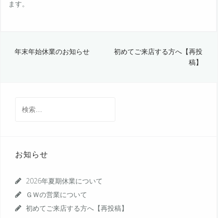
ます。
投
年末年始休業のお知らせ
初めてご来店する方へ【再投
稿】
稿
ナ
ビ
検
索:
ゲ
ー
シ
お知らせ
ョ
ン
2026年夏期休業について
ＧＷの営業について
初めてご来店する方へ【再投稿】