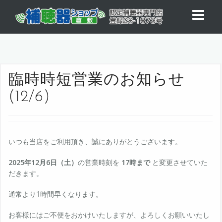
コ
ン
テ
ン
ツ
へ
ス
臨時時短営業のお知らせ
キ
ッ
(12/6)
プ
いつも当店をご利用頂き、誠にありがとうございます。
2025年12月6
日（土）
の営業時刻を
17時まで
と変更させていた
だきます。
通常より1時間早くなります。
お客様にはご不便をおかけいたしますが、よろしくお願いいたし