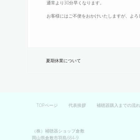
通常より30分早くなります。
お客様にはご不便をおかけいたしますが、よろ
投
夏期休業について
稿
ナ
ビ
ゲ
TOPページ
代表挨拶
補聴器購入までの流
ー
シ
（株）補聴器ショップ倉敷
ョ
岡山県倉敷市羽島684‐9