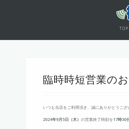
コ
ン
テ
ン
ツ
TO
へ
ス
キ
ッ
プ
臨時時短営業のお
いつも当店をご利用頂き、誠にありがとうござ
2024年9月5日（木）
の営業終了時刻を
17時30